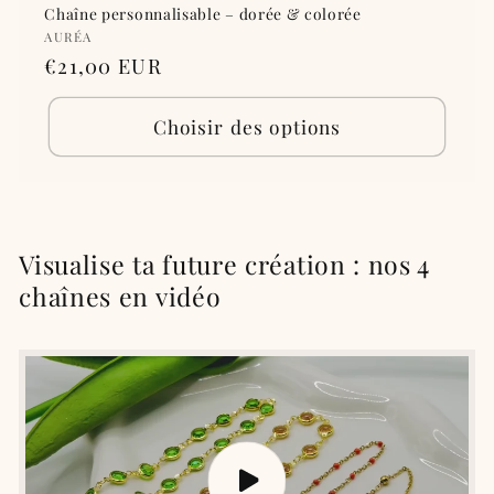
Chaîne personnalisable – dorée & colorée
Fournisseur :
AURÉA
Prix
€21,00 EUR
habituel
Choisir des options
Visualise ta future création : nos 4
chaînes en vidéo