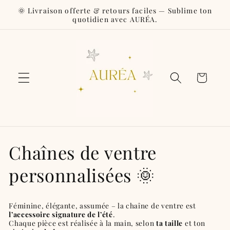
et
🌞 Livraison offerte & retours faciles — Sublime ton
passer
quotidien avec AURÉA.
au
contenu
Panier
C
Chaînes de ventre
o
personnalisées 🌞
l
Féminine, élégante, assumée – la chaîne de ventre est
l
l’accessoire signature de l’été
.
Chaque pièce est réalisée à la main, selon
ta taille
et ton