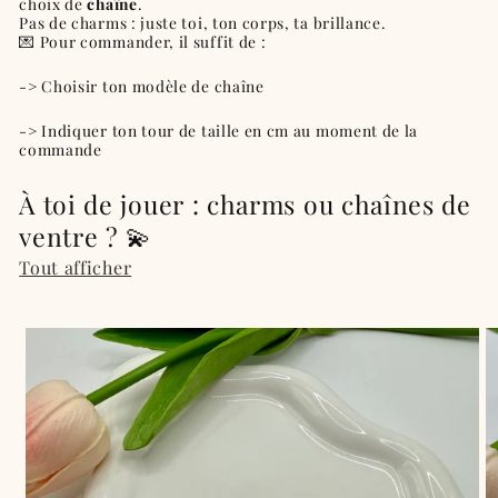
choix de
chaîne
.
e
Pas de charms : juste toi, ton corps, ta brillance.
💌 Pour commander, il suffit de :
c
-> Choisir ton modèle de chaîne
t
-> Indiquer ton tour de taille en cm au moment de la
commande
i
À toi de jouer : charms ou chaînes de
o
ventre ? 💫
n
Tout afficher
: