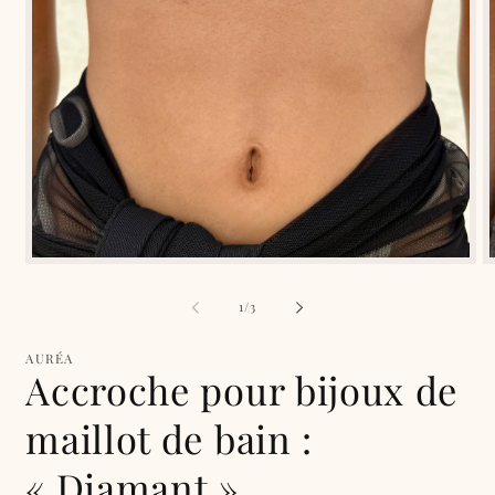
Ouvrir
O
le
l
média
de
1
/
3
1
dans
une
AURÉA
fenêtre
f
Accroche pour bijoux de
modale
maillot de bain :
« Diamant »