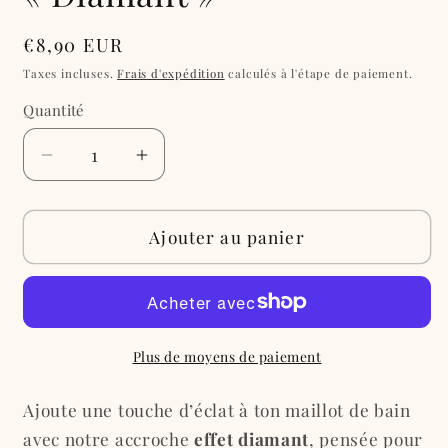
Prix
€8,90 EUR
habituel
Taxes incluses.
Frais d'expédition
calculés à l'étape de paiement.
Quantité
Réduire
Augmenter
la
la
quantité
quantité
de
de
Ajouter au panier
Accroche
Accroche
pour
pour
bijoux
bijoux
de
de
maillot
maillot
Plus de moyens de paiement
de
de
bain
bain
Ajoute une touche d’éclat à ton maillot de bain
:
:
avec notre accroche
effet diamant
, pensée pour