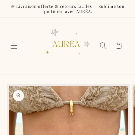
et
🌞 Livraison offerte & retours faciles — Sublime ton
passer
quotidien avec AURÉA.
au
contenu
Panier
Passer aux
informations
produits