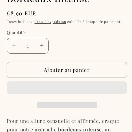
Prix
€8,90 EUR
habituel
Taxes incluses.
Frais d'expédition
calculés à l'étape de paiement.
Quantité
Réduire
Augmenter
la
la
quantité
quantité
de
de
Ajouter au panier
Accroche
Accroche
pour
pour
bijoux
bijoux
maillot
maillot
de
de
bain
bain
:
:
Pour une allure sensuelle et affirmée, craque
Bordeaux
Bordeaux
pour notre accroche
bordeaux intense
, au