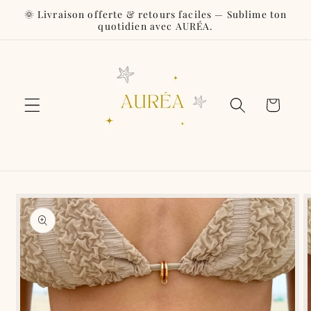
et
🌞 Livraison offerte & retours faciles — Sublime ton
passer
quotidien avec AURÉA.
au
contenu
Panier
Passer aux
informations
produits