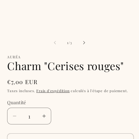
dans
une
fenêtre
f
modale
de
1
/
3
AURÉA
Charm "Cerises rouges"
Prix
€7,00 EUR
habituel
Taxes incluses.
Frais d'expédition
calculés à l'étape de paiement.
Quantité
Réduire
Augmenter
la
la
quantité
quantité