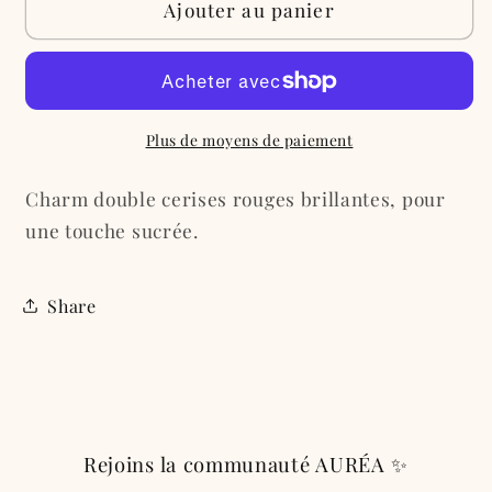
de
de
Ajouter au panier
Charm
Charm
&quot;Cerises
&quot;Cerises
rouges&quot;
rouges&quot;
Plus de moyens de paiement
Charm double cerises rouges brillantes, pour
une touche sucrée.
Share
Rejoins la communauté AURÉA ✨