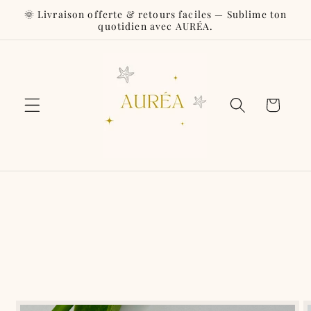
et
🌞 Livraison offerte & retours faciles — Sublime ton
passer
quotidien avec AURÉA.
au
contenu
Panier
Passer aux
informations
produits